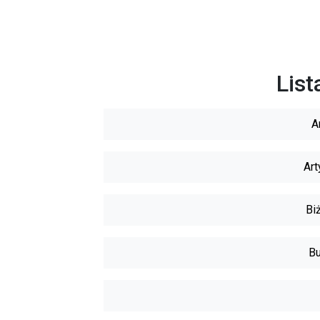
List
A
Art
Biż
Bu