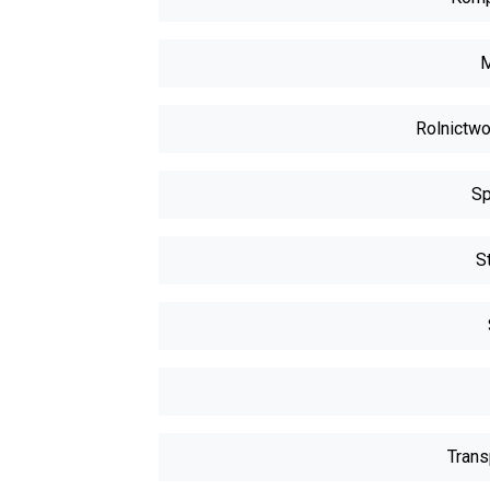
M
Rolnictwo
Sp
S
Trans