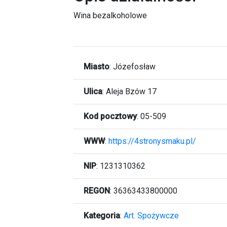
Wina bezalkoholowe
Miasto
:
Józefosław
Ulica
:
Aleja Bzów 17
Kod pocztowy
:
05-509
WWW
:
https://4stronysmaku.pl/
NIP
: 1231310362
REGON
: 36363433800000
Kategoria
:
Art. Spożywcze