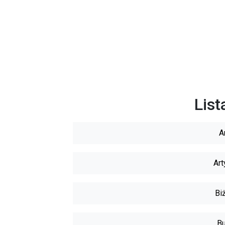
List
A
Art
Biż
Bu