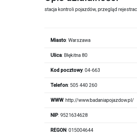
stacja kontroli pojazdów, przegląd rejestrac
Miasto
:
Warszawa
Ulica
:
Błękitna 80
Kod pocztowy
:
04-663
Telefon
:
505 440 260
WWW
:
http://www.badaniapojazdow.pl/
NIP
: 9521634628
REGON
: 015004644