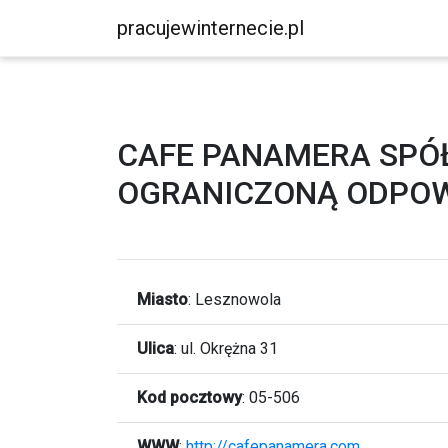
pracujewinternecie.pl
CAFE PANAMERA SPÓ
OGRANICZONĄ ODPOW
Miasto
:
Lesznowola
Ulica
:
ul. Okrężna 31
Kod pocztowy
:
05-506
WWW
:
http://cafepanamera.com