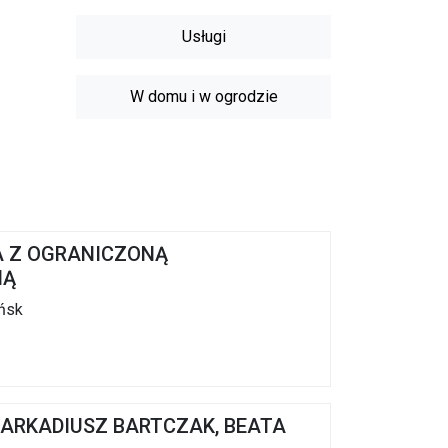
Usługi
W domu i w ogrodzie
A Z OGRANICZONĄ
IĄ
ańsk
. ARKADIUSZ BARTCZAK, BEATA