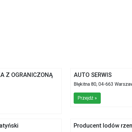
KA Z OGRANICZONĄ
AUTO SERWIS
Błękitna 80, 04-663 Warsza
Przejdź »
atyński
Producent lodów rze