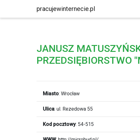
pracujewinternecie.pl
JANUSZ MATUSZYŃSK
PRZEDSIĘBIORSTWO "
Miasto
:
Wrocław
Ulica
:
ul. Rezedowa 55
Kod pocztowy
:
54-515
WWW
:
http://microbud.pl/