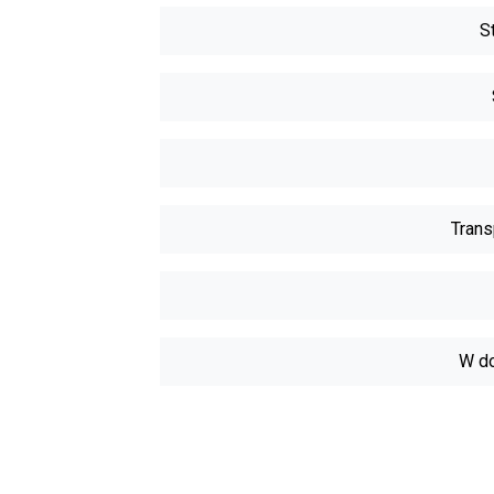
S
Trans
W do