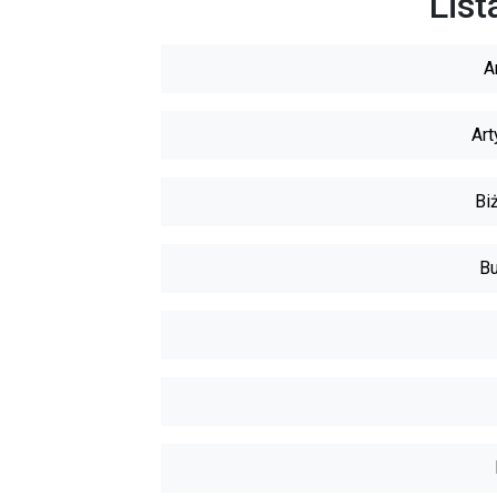
List
A
Art
Biż
Bu