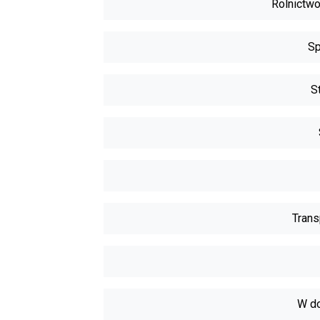
Rolnictwo
Sp
S
Trans
W do