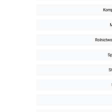
Komp
M
Rolnictwo
Sp
S