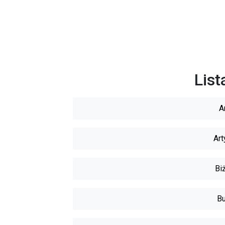
List
A
Art
Biż
Bu