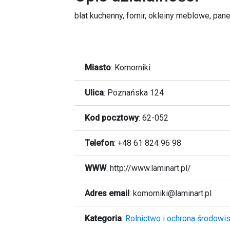
blat kuchenny, fornir, okleiny meblowe, pane
Miasto
:
Komorniki
Ulica
:
Poznańska 124
Kod pocztowy
:
62-052
Telefon
:
+48 61 824 96 98
WWW
:
http://www.laminart.pl/
Adres email
:
komorniki@laminart.pl
Kategoria
:
Rolnictwo i ochrona środowi