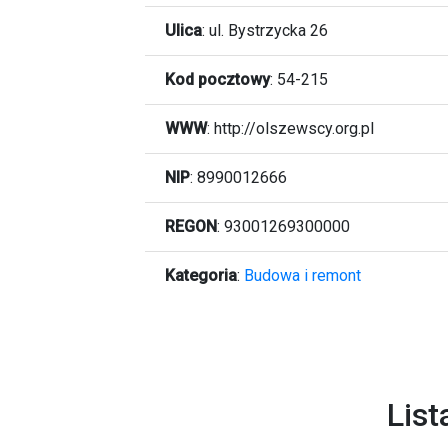
Ulica
:
ul. Bystrzycka 26
Kod pocztowy
:
54-215
WWW
:
http://olszewscy.org.pl
NIP
: 8990012666
REGON
: 93001269300000
Kategoria
:
Budowa i remont
List