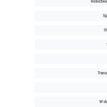
Rolnictwo
Sp
S
Trans
W do