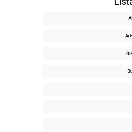
List
A
Art
Biż
Bu