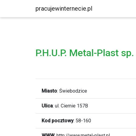
pracujewinternecie.pl
P.H.U.P. Metal-Plast sp. 
Miasto
:
Świebodzice
Ulica
:
ul. Ciernie 157B
Kod pocztowy
:
58-160
WWW
:
http://www.metal-plast.pl