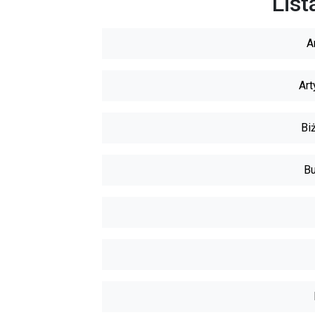
List
A
Art
Biż
Bu