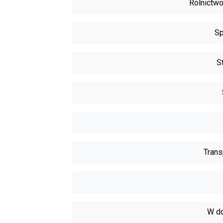
Rolnictwo
Sp
S
Trans
W do