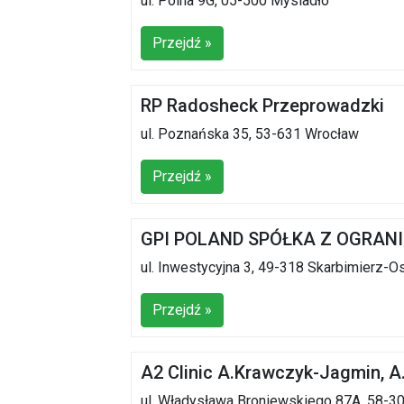
ul. Polna 9G, 05-500 Mysiadło
Przejdź »
RP Radosheck Przeprowadzki
ul. Poznańska 35, 53-631 Wrocław
Przejdź »
GPI POLAND SPÓŁKA Z OGRAN
ul. Inwestycyjna 3, 49-318 Skarbimierz-O
Przejdź »
A2 Clinic A.Krawczyk-Jagmin, A.
ul. Władysława Broniewskiego 87A, 58-3