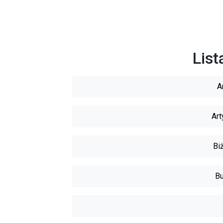
List
A
Art
Biż
Bu