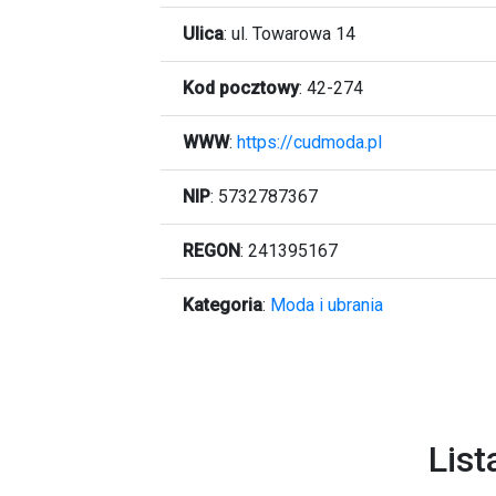
Ulica
:
ul. Towarowa 14
Kod pocztowy
:
42-274
WWW
:
https://cudmoda.pl
NIP
: 5732787367
REGON
: 241395167
Kategoria
:
Moda i ubrania
List