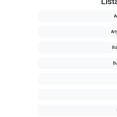
List
A
Art
Biż
Bu