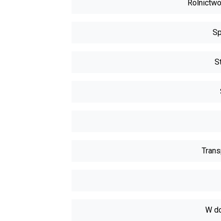
Rolnictwo
Sp
S
Trans
W do