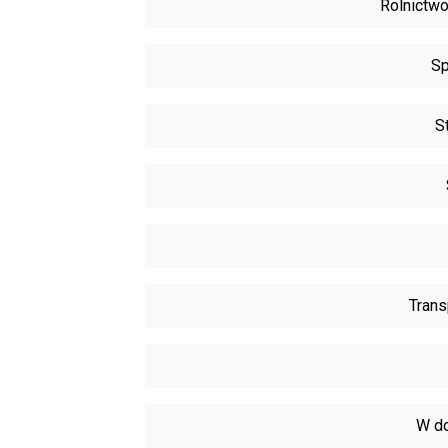
Rolnictwo
Sp
S
Trans
W do