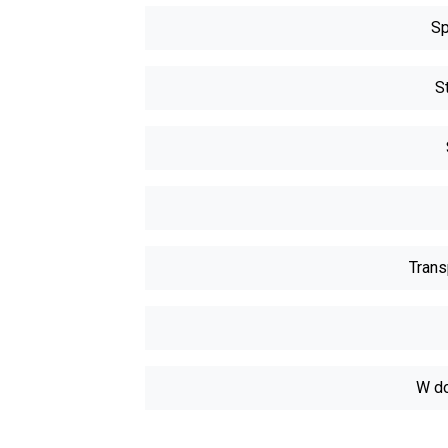
Sp
S
Trans
W do