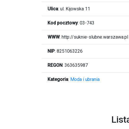
Ulica
:
ul. Kijowska 11
Kod pocztowy
:
03-743
WWW
:
http://suknie-slubne.warszawa.pl
NIP
: 8251063226
REGON
: 363635987
Kategoria
:
Moda i ubrania
List