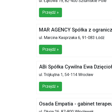
ul. Łąkowa 19, 82-400 Sztumskie Pole
Przejdź »
MAR AGENCY Spółka z ogranicz
ul. Marcina Kasprzaka 6, 91-083 Łódź
Przejdź »
ABi Spółka Cywilna Ewa Dzięci
ul. Trójkątna 1, 54-114 Wrocław
Przejdź »
Osada Empatia - gabinet terape
ul. Długa 26, 87-800 Włocławek