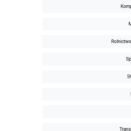
Komp
M
Rolnictwo
Sp
S
Trans