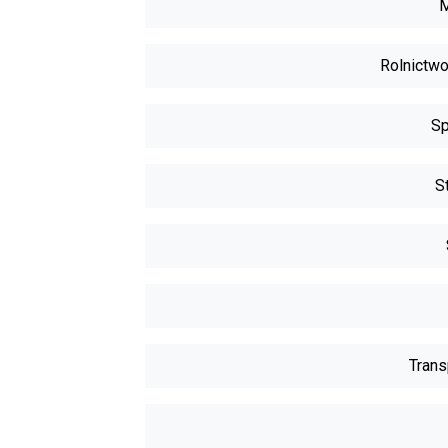
M
Rolnictwo
Sp
S
Trans