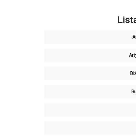
List
A
Art
Biż
Bu